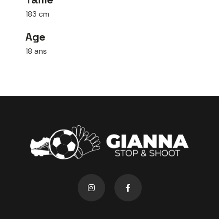
183 cm
Age
18 ans