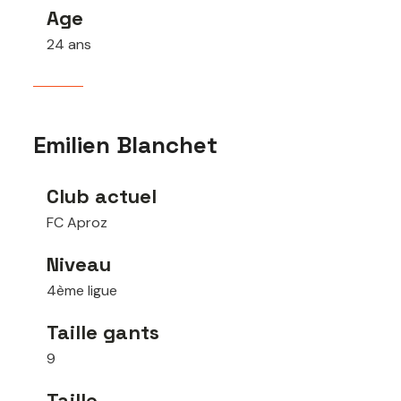
Age
24 ans
Emilien Blanchet
Club actuel
FC Aproz
Niveau
4ème ligue
Taille gants
9
Taille